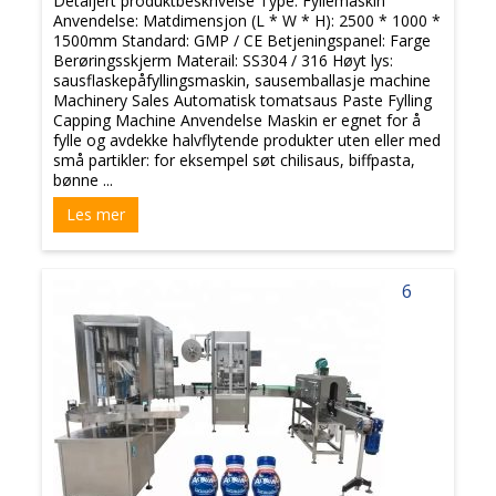
Detaljert produktbeskrivelse Type: Fyllemaskin
Anvendelse: Matdimensjon (L * W * H): 2500 * 1000 *
1500mm Standard: GMP / CE Betjeningspanel: Farge
Berøringsskjerm Materail: SS304 / 316 Høyt lys:
sausflaskepåfyllingsmaskin, sausemballasje machine
Machinery Sales Automatisk tomatsaus Paste Fylling
Capping Machine Anvendelse Maskin er egnet for å
fylle og avdekke halvflytende produkter uten eller med
små partikler: for eksempel søt chilisaus, biffpasta,
bønne ...
Les mer
6