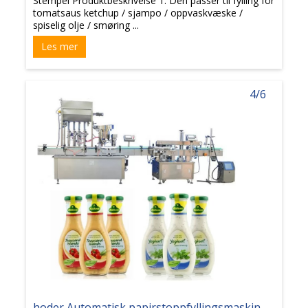
Stempel Produktbeskrivelse 1. Den passer til fylling for
tomatsaus ketchup / sjampo / oppvaskvæske /
spiselig olje / smøring ...
Les mer
4/6
hoder Automatisk papirstoppfyllingsmaskin