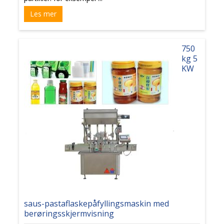
Les mer
750
kg 5
KW
saus-pastaflaskepåfyllingsmaskin med
berøringsskjermvisning