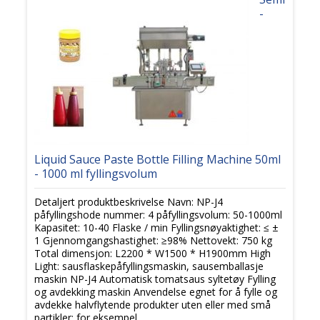
-
Liquid Sauce Paste Bottle Filling Machine 50ml
- 1000 ml fyllingsvolum
Detaljert produktbeskrivelse Navn: NP-J4
påfyllingshode nummer: 4 påfyllingsvolum: 50-1000ml
Kapasitet: 10-40 Flaske / min Fyllingsnøyaktighet: ≤ ±
1 Gjennomgangshastighet: ≥98% Nettovekt: 750 kg
Total dimensjon: L2200 * W1500 * H1900mm High
Light: sausflaskepåfyllingsmaskin, sausemballasje
maskin NP-J4 Automatisk tomatsaus syltetøy Fylling
og avdekking maskin Anvendelse egnet for å fylle og
avdekke halvflytende produkter uten eller med små
partikler: for eksempel ...