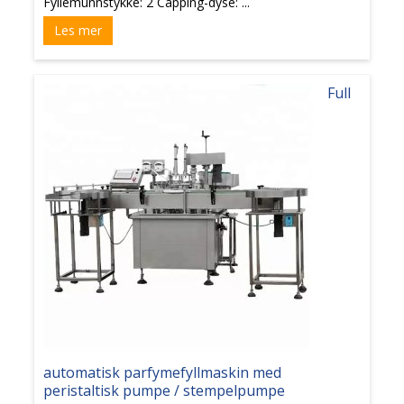
Fyllemunnstykke: 2 Capping-dyse: ...
Les mer
Full
automatisk parfymefyllmaskin med
peristaltisk pumpe / stempelpumpe