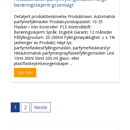
berøringsskjerm grunnlagt
Detaljert produktbeskrivelse Produktnavn: Automatisk
parfymefyllmaskin Produksjonskapasitet: 10-35
Flasker / min Kontroller: PLS Kontrolldrift:
Berøringsskjerm Språk: Engelsk Garanti: 12 måneder
Påfyllingsvolum: 20-200ml Fyllingsnøyaktighet: ≤ ± 1%
(avhenger av Produkt) Høyt lys:
parfymeflaskeutfyllingsmaskin, parfymeflaskeutstyr
Helautomatisk parfymesprayflaskefyllingsmaskin Line
10ml 30ml 50ml 200 ml glass- eller
plastflaskeytelsesegenskaper ...
Les mer
Innleggsnavigasjon
1
2
Neste