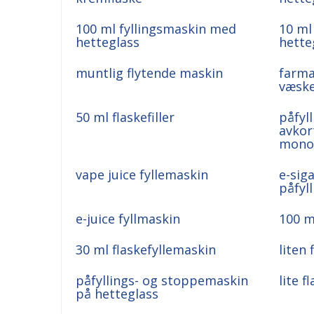
100 ml fyllingsmaskin med
10 ml
hetteglass
hette
muntlig flytende maskin
farma
væske
50 ml flaskefiller
påfyll
avkor
mono
vape juice fyllemaskin
e-siga
påfyl
e-juice fyllmaskin
100 m
30 ml flaskefyllemaskin
liten 
påfyllings- og stoppemaskin
lite fl
på hetteglass