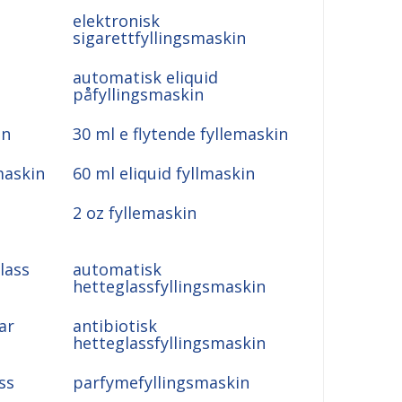
elektronisk
sigarettfyllingsmaskin
automatisk eliquid
påfyllingsmaskin
in
30 ml e flytende fyllemaskin
maskin
60 ml eliquid fyllmaskin
2 oz fyllemaskin
lass
automatisk
hetteglassfyllingsmaskin
ar
antibiotisk
hetteglassfyllingsmaskin
ss
parfymefyllingsmaskin