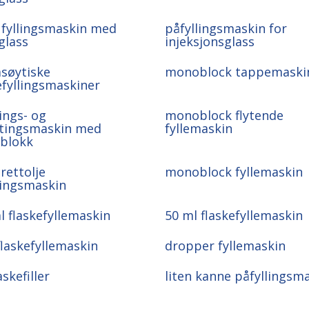
 fyllingsmaskin med
påfyllingsmaskin for
glass
injeksjonsglass
søytiske
monoblock tappemaski
fyllingsmaskiner
ings- og
monoblock flytende
tingsmaskin med
fyllemaskin
blokk
rettolje
monoblock fyllemaskin
lingsmaskin
l flaskefyllemaskin
50 ml flaskefyllemaskin
flaskefyllemaskin
dropper fyllemaskin
askefiller
liten kanne påfyllingsm