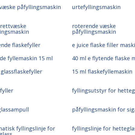
æske påfyllingsmaskin
urtefyllingsmaskin
arettvæske
roterende væske
lingsmaskin
påfyllingsmaskin
ende flaskefyller
e juice flaske filler mask
nde fyllemaskin 15 ml
40 ml e flytende flaske 
glassflaskefyller
15 ml flaskefyllemaskin
fyller
fyllingsutstyr for hetteg
glassampull
påfyllingsmaskin for sig
tisk fyllingslinje for
fyllingslinje for hettegla
glass