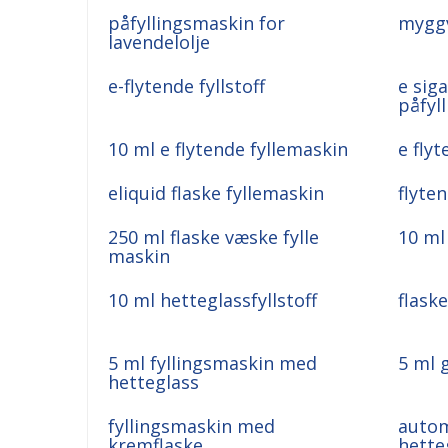
påfyllingsmaskin for
myggv
lavendelolje
e-flytende fyllstoff
e sig
påfyl
10 ml e flytende fyllemaskin
e flyt
eliquid flaske fyllemaskin
flyte
250 ml flaske væske fylle
10 ml 
maskin
10 ml hetteglassfyllstoff
flaske
5 ml fyllingsmaskin med
5 ml 
hetteglass
fyllingsmaskin med
automa
kremflaske
hette