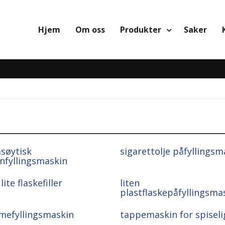
Hjem
Om oss
Produkter
Saker
søytisk
sigarettolje påfyllingsm
nfyllingsmaskin
lite flaskefiller
liten
plastflaskepåfyllingsma
mefyllingsmaskin
tappemaskin for spiselig