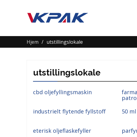
Hjem
utstillingslokale
utstillingslokale
cbd oljefyllingsmaskin
farma
patro
industrielt flytende fyllstoff
50 ml 
eterisk oljeflaskefyller
parfy